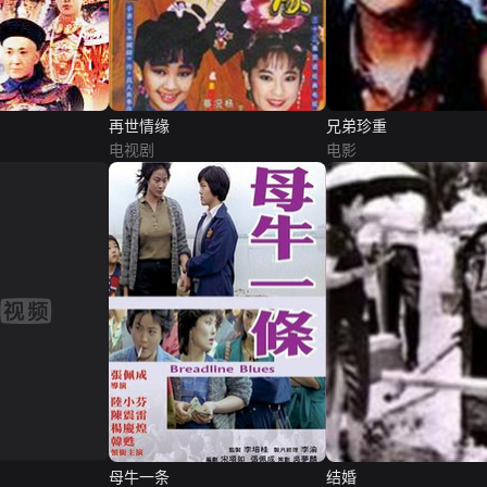
再世情缘
兄弟珍重
电视剧
电影
母牛一条
结婚