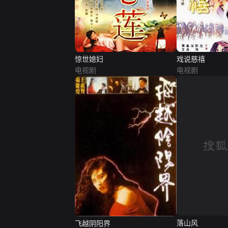
惊世媳妇
戏说慈禧
电视剧
电视剧
落山风
飞越阴阳界