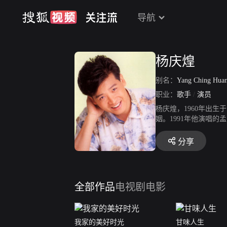
导航
杨庆煌
别名：
Yang Ching Hua
职业：
歌手
/
演员
杨庆煌，1960年出
姻。1991年他演唱
兴》、《戏说慈禧》等
分享
全部作品
电视剧
电影
我家的美好时光
甘味人生