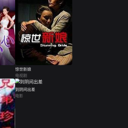
惊世新娘
电视剧
到阴间出差
电影