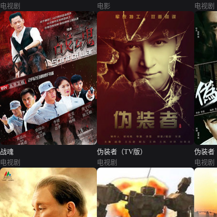
电视剧
电影
电视剧
战魂
伪装者（TV版）
伪装者
电视剧
电视剧
电视剧