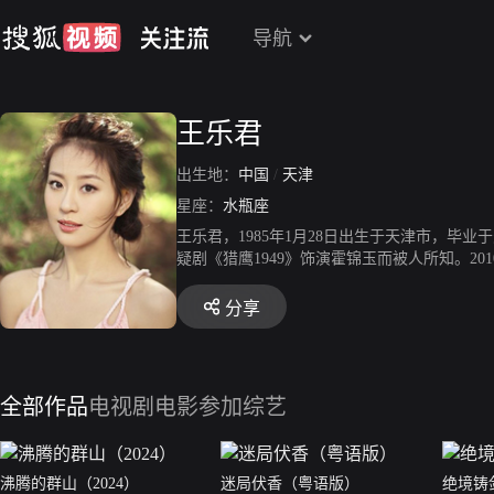
导航
王乐君
出生地：
中国
/
天津
星座：
水瓶座
王乐君，1985年1月28日出生于天津市，毕业
疑剧《猎鹰1949》饰演霍锦玉而被人所知。2
运》中饰演女主角张洁。2014年，出演吴子牛
017年，在都市职场剧《猎场》中饰演陶花美
分享
《让这首歌作证》，剧中饰演齐玉珍。2019年
《绝境铸剑》在央视一套黄金档播出，该剧入选
全部作品
电视剧
电影
参加综艺
沸腾的群山（2024）
迷局伏香（粤语版）
绝境铸