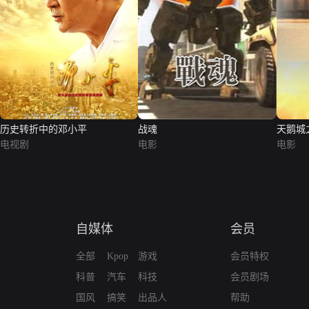
历史转折中的邓小平
战魂
天鹅城
电视剧
电影
电影
自媒体
会员
全部
Kpop
游戏
会员特权
科普
汽车
科技
会员剧场
国风
搞笑
出品人
帮助