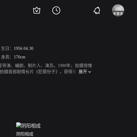
生日：
1956.04.30
身高：
170cm
院，丹麦导演、编剧、制片人、演员。1980年，拍摄惊悚
展开
年，拍摄首部剧情长片《犯罪份子》，获得戛纳国际
3项大奖。1995年，与托玛斯·温德伯格等四名
暗中的舞者》获得第53届戛纳电影节竞赛单元金棕榈
片《曼德勒》获得第58届戛纳电影节竞赛单元金棕
电影》。2010年，凭借心理灾难片《忧郁症》获得
8年，拍摄影片《此房是我造》。
阴阳相成