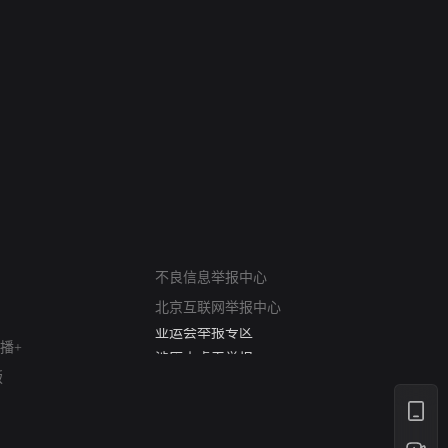
网络暴力有害信息举报
12318 文化市场举报
不良信息举报中心
算法推荐专项举报
北京互联网举报中心
亚运会举报专区
涉历史虚无举报
播+
网络谣言信息专项
版
涉政举报入口
涉未成年人举报
清朗自媒体乱象举报