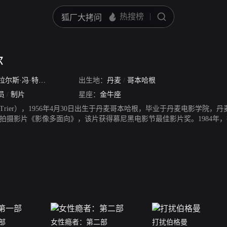
尔
拉尔斯·冯·特里厄
/
Lars Trier
出生地：
丹麦
/
哥本哈根
员
/
制片
星座：
金牛座
vonTrier），1956年4月30日出生于丹麦哥本哈根，毕业于丹麦电影学
年，拍摄影片《影像多面向》，该片获得慕尼黑电影节最佳影片奖。1984
奖和最佳影片奖提名。1991年，凭借惊悚片《欧洲特快车》获得评审团奖等
OGMA95”宣言，企图还原电影艺术的本质。2000年，凭借歌舞片《黑
悚悬疑片《狗镇》获得第16届欧洲电影奖最佳导演奖。2005年，凭借剧情
为了庆祝戛纳电影节60周年而与35位导演联合拍摄了3分钟短片《每人一部
赛单元金棕榈奖提名。2014年，拍摄剧情片《女性瘾者：第二部》。201
部
女性瘾者：第二部
打扰伯格曼