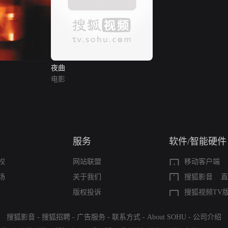
夜曲
电影
服务
软件/智能硬件
权
网站联盟
移动客户端
场
关于我们
搜狐影音
直
版权投诉
搜狐视频TV
搜狐影音
-
搜狐招聘
-
广告服务
-
联系方式
-
About SOHU
-
公司介绍