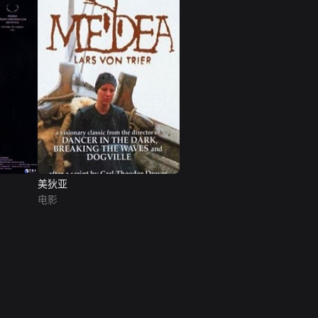
美狄亚
电影