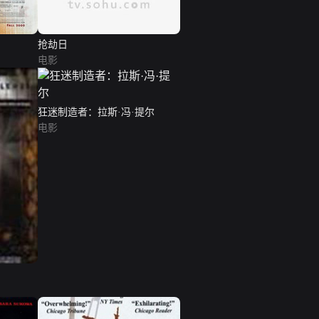
抢劫日
电影
狂迷制造者：拉斯·冯·提尔
电影