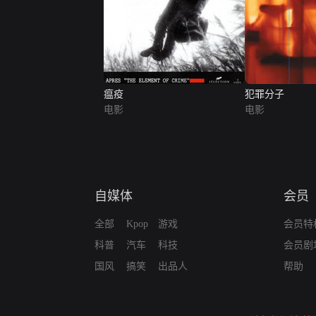
瘟疫
犯罪分子
电影
电影
自媒体
会员
全部
Kpop
游戏
会员特
科普
汽车
科技
会员剧
国风
搞笑
出品人
帮助