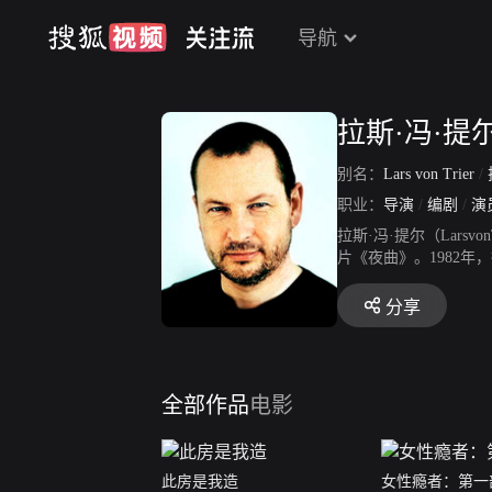
导航
拉斯·冯·提
别名：
Lars von Trier
/
职业：
导演
/
编剧
/
演
拉斯·冯·提尔（Lars
片《夜曲》。1982
电影节获得最佳技术大
电影导演共同签署了“D
分享
奖。2003年，凭借惊
榈奖提名。2007年，
第64届戛纳电影节竞
全部作品
电影
此房是我造
女性瘾者：第一