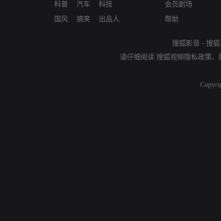
科普
汽车
科技
会员剧场
国风
搞笑
出品人
帮助
搜狐影音
-
搜狐
请仔细阅读
搜狐视频隐私政策
、
Copyri