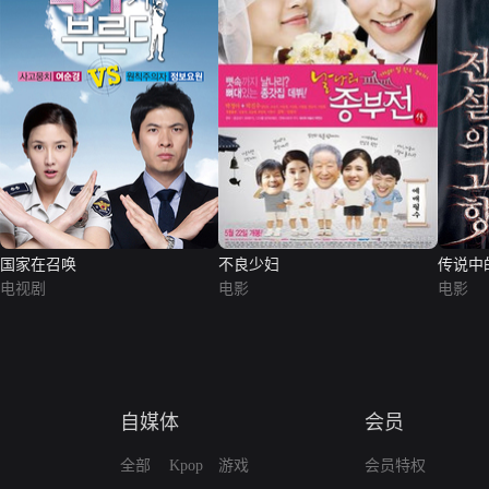
国家在召唤
不良少妇
传说中
电视剧
电影
电影
自媒体
会员
全部
Kpop
游戏
会员特权