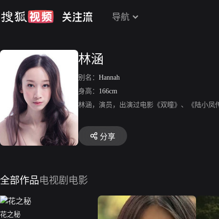
导航
林涵
别名：
Hannah
身高：
166cm
林涵，演员，出演过电影《双瞳》、《陆小凤
分享
全部作品
电视剧
电影
花之秘