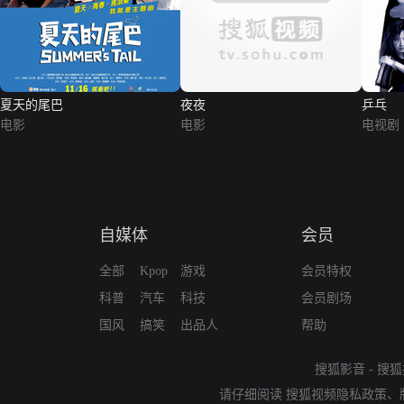
夏天的尾巴
夜夜
乒乓
电影
电影
电视剧
自媒体
会员
全部
Kpop
游戏
会员特权
科普
汽车
科技
会员剧场
国风
搞笑
出品人
帮助
搜狐影音
-
搜狐
请仔细阅读
搜狐视频隐私政策
、