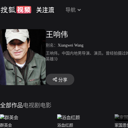
导航
王响伟
别名：
Xiangwei Wang
王响伟，中国内地男导演、演员。曾经拍摄过
英雄3》
分享
全部作品
电视剧
电影
群英会
浴血红颜
家国恩