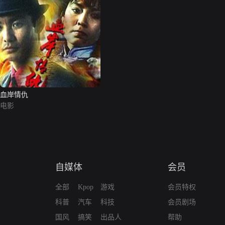
血岸情仇
电影
自媒体
会员
全部
Kpop
游戏
会员特权
科普
汽车
科技
会员剧场
国风
搞笑
出品人
帮助