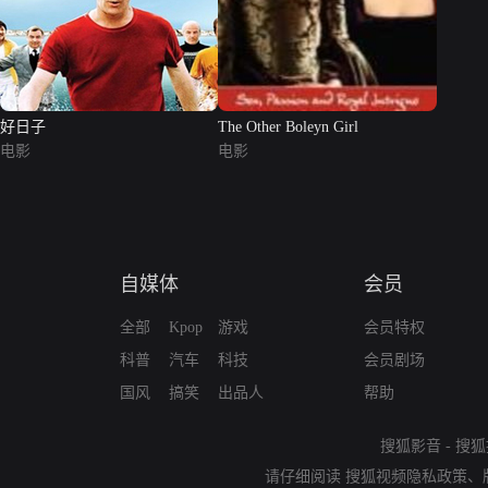
好日子
The Other Boleyn Girl
电影
电影
自媒体
会员
全部
Kpop
游戏
会员特权
科普
汽车
科技
会员剧场
国风
搞笑
出品人
帮助
搜狐影音
-
搜狐
请仔细阅读
搜狐视频隐私政策
、