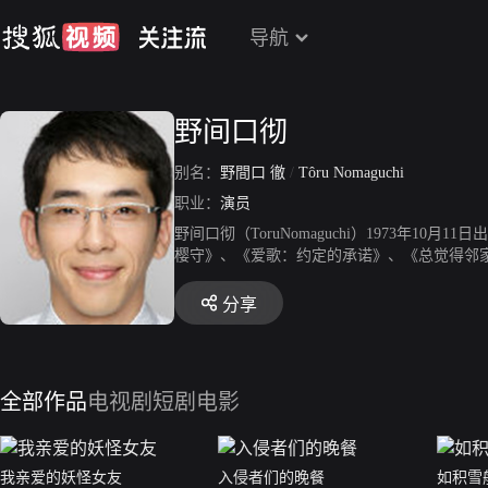
导航
野间口彻
别名：
野間口 徹
/
Tôru Nomaguchi
职业：
演员
野间口彻（ToruNomaguchi）1973年1
樱守》、《爱歌：约定的承诺》、《总觉得邻
分享
全部作品
电视剧
短剧
电影
我亲爱的妖怪女友
入侵者们的晚餐
如积雪