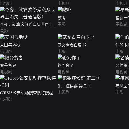
电视剧
电视剧
电视剧
嗷呜
星新一
电影
电视剧
今夜，就算这份爱恋从世界上消
失（普通话版）
电影
天国与地狱
宠女青春白皮书
你的眼
电视剧
电影
电影
傲骨贤妻
轮到你了
名侦探
电视剧
电视剧
电视剧
犯罪症候群 第二季
疾风回
电视剧
电影
CRISIS公安机动搜查队特搜组
电视剧