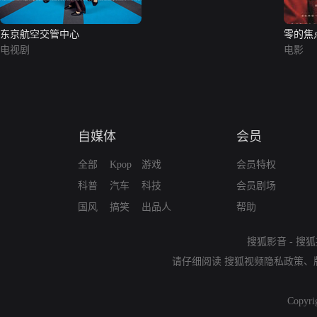
东京航空交管中心
零的焦
电视剧
电影
自媒体
会员
全部
Kpop
游戏
会员特权
科普
汽车
科技
会员剧场
国风
搞笑
出品人
帮助
搜狐影音
-
搜狐
请仔细阅读
搜狐视频隐私政策
、
Copyri