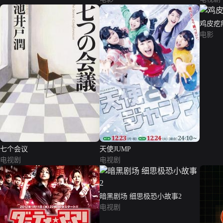
鸡皮疙
电影
七个会议
天使JUMP
电视剧
电视剧
暗黑剧场 细思极恐小故事2
电视剧