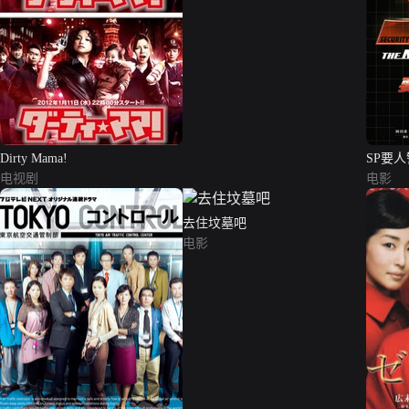
Dirty Mama!
SP要
电视剧
电影
去住坟墓吧
电影