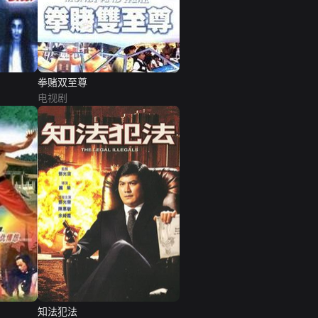
拳赌双至尊
电视剧
知法犯法