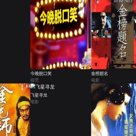
今晚脱口笑
金榜题名
综艺
电影
飞星寻龙
电影