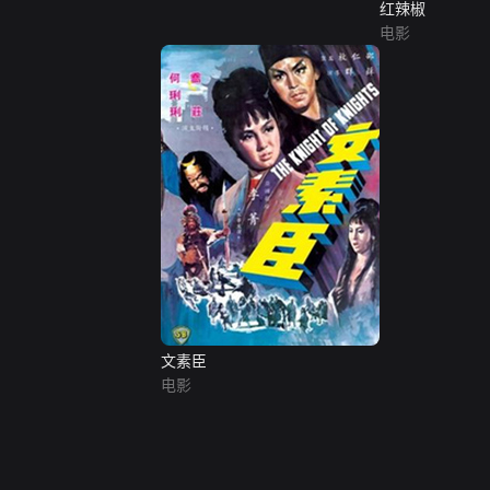
红辣椒
电影
文素臣
电影