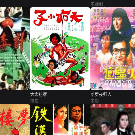
电视剧
大命捞家
哈罗夜归人
电影
电影