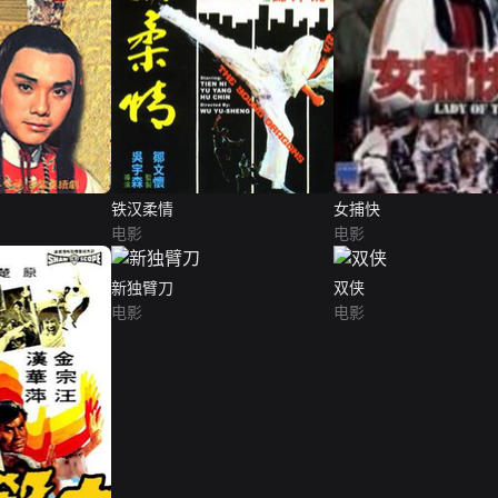
铁汉柔情
女捕快
电影
电影
新独臂刀
双侠
电影
电影