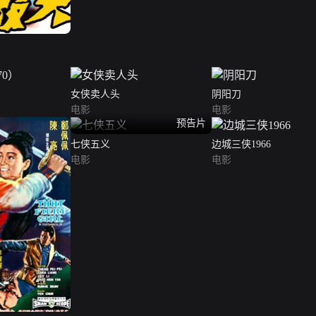
女侠卖人头
阴阳刀
电影
电影
预告片
七侠五义
边城三侠1966
电影
电影