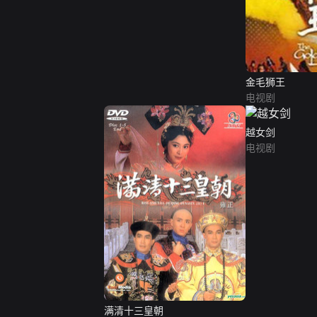
金毛狮王
电视剧
越女剑
电视剧
满清十三皇朝