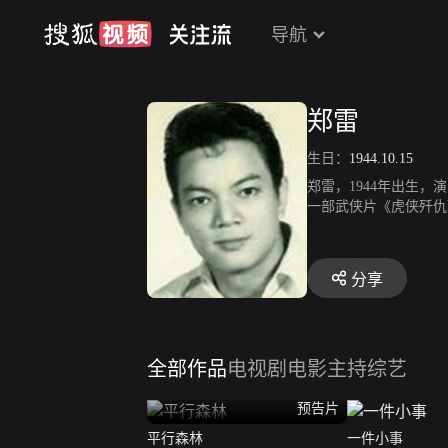
导航
郑雷
生日：
1944.10.15
郑雷，1944年出生
一部武侠片《虎侠歼仇
臣》、《金菩萨》、《
分享
全部作品
电视剧
电影
主持综艺
预告片
平行森林
一件小事