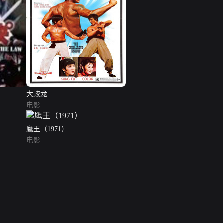
大蛟龙
电影
鹰王（1971）
电影