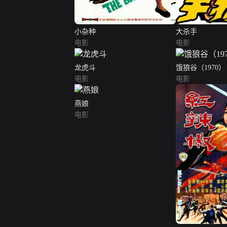
小杂种
大杀手
电影
电影
龙虎斗
饿狼谷（1970）
电影
电影
燕娘
电影