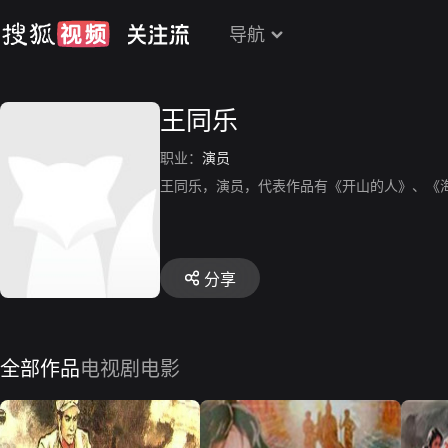
导航
王同乐
职业：
演员
王同乐，演员，代表作品有《开山的人》、《
分享
全部作品
电视剧
电影