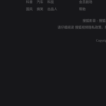
科普
汽车
科技
会员剧场
国风
搞笑
出品人
帮助
搜狐影音
-
搜狐
请仔细阅读
搜狐视频隐私政策
、
Copyri