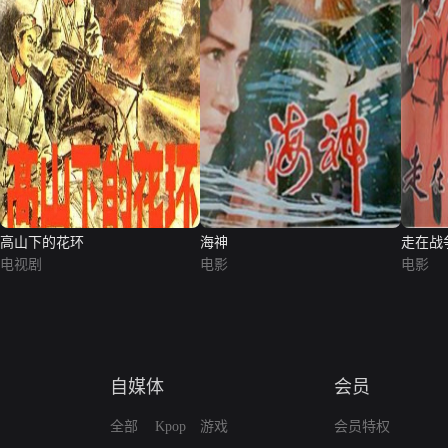
高山下的花环
海神
走在战
电视剧
电影
电影
自媒体
会员
全部
Kpop
游戏
会员特权