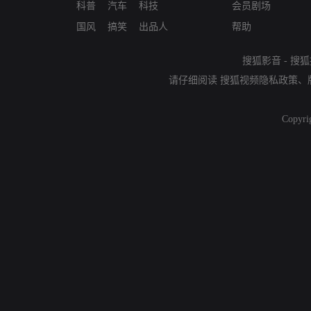
科普
汽车
科技
会员剧场
国风
搞笑
出品人
帮助
搜狐影音
-
搜狐
请仔细阅读
搜狐视频隐私政策
、
Copyri