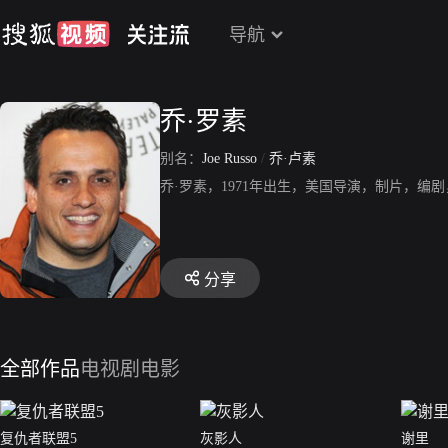
导航
乔·罗素
别名：
Joe Russo
/
乔·卢素
乔·罗素，1971年出生，美国导演，制片，
分享
全部作品
电视剧
电影
复仇者联盟5
灰影人
谢里