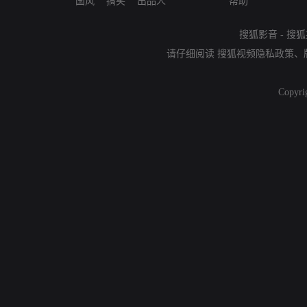
国风
搞笑
出品人
帮助
搜狐影音
-
搜狐
请仔细阅读
搜狐视频隐私政策
、
Copyri