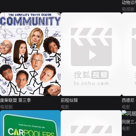
动物诊
电视剧
废柴联盟 第三季
前程似锦
西德尼
电视剧
电影
电影
同居三
电影