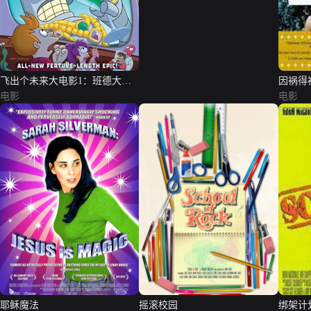
飞出个未来大电影1：班德大行
因祸得
动
电影
电影
耶稣魔法
摇滚校园
绑架计