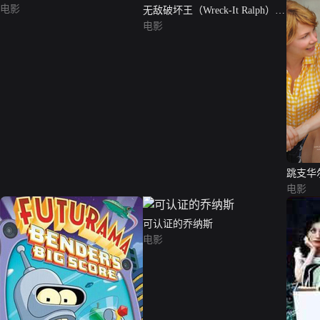
电影
无敌破坏王（Wreck-It Ralph）
（英语版）
电影
跳支华
电影
可认证的乔纳斯
电影