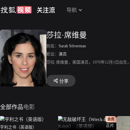
导航
莎拉·席维曼
别名：
Sarah Silverman
职业：
演员
莎拉·席维曼，美国演员，1970年12月1日出生，代表作《A M
分享
全部作品
电影
会员
正片
亨利之书（英语版）