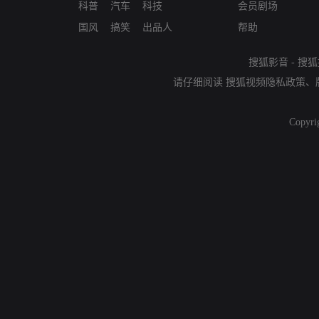
科普
汽车
科技
会员剧场
国风
搞笑
出品人
帮助
搜狐影音
-
搜狐
请仔细阅读
搜狐视频隐私政策
、
Copyri