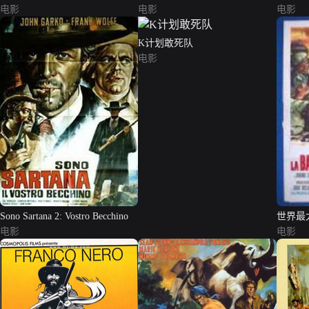
rasoio
电影
passatore
电影
电影
K计划敢死队
电影
Sono Sartana 2: Vostro Becchino
世界最
电影
电影