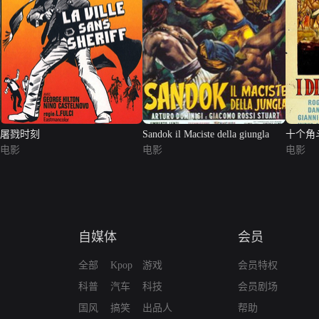
屠戮时刻
Sandok il Maciste della giungla
十个角
电影
电影
电影
自媒体
会员
全部
Kpop
游戏
会员特权
科普
汽车
科技
会员剧场
国风
搞笑
出品人
帮助