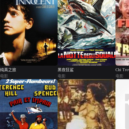
纯真之旅
黑夜狂鲨
Chi Tro
电影
电影
Tesoro
电影