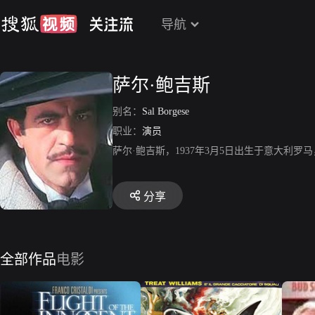
导航
萨尔·鲍吉斯
别名：
Sal Borgese
职业：
演员
萨尔·鲍吉斯，1937年3月5日出生于意大
分享
全部作品
电影