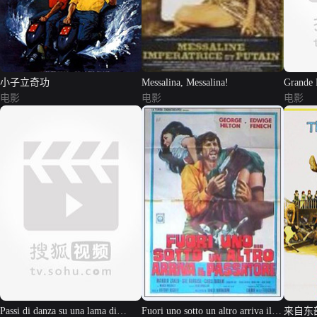
小子立奇功
Messalina, Messalina!
Grande 
电影
电影
电影
Passi di danza su una lama di
Fuori uno sotto un altro arriva il
来自东