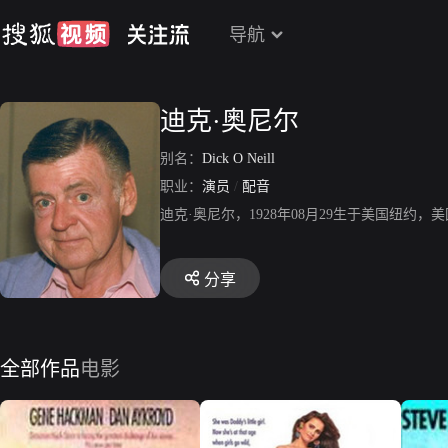
导航
迪克·奥尼尔
别名：
Dick O Neill
职业：
演员
/
配音
迪克·奥尼尔，1928年08月29生于美国纽
分享
全部作品
电影