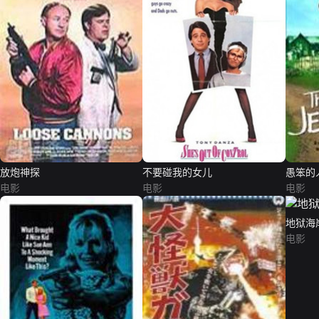
放炮神探
不要碰我的女儿
愚笨的
电影
电影
电影
地狱海
电影