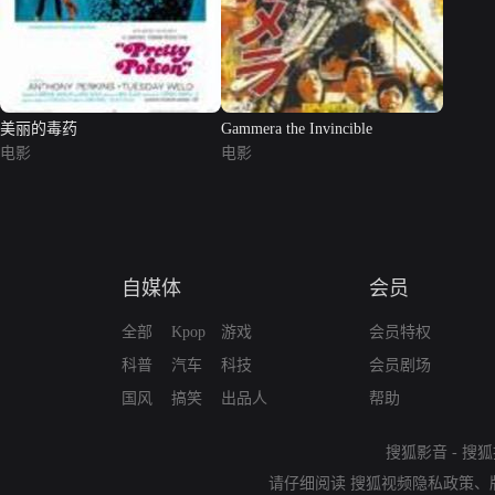
美丽的毒药
Gammera the Invincible
电影
电影
自媒体
会员
全部
Kpop
游戏
会员特权
科普
汽车
科技
会员剧场
国风
搞笑
出品人
帮助
搜狐影音
-
搜狐
请仔细阅读
搜狐视频隐私政策
、