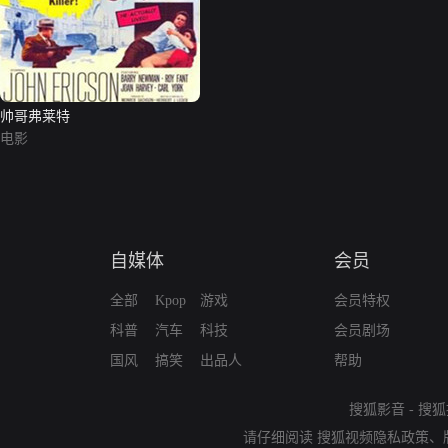
帅哥弗莱特
电影
自媒体
会员
全部
Kpop
游戏
会员特权
科普
汽车
科技
会员剧场
国风
搞笑
出品人
帮助
搜狐影音
-
搜狐
请仔细阅读
搜狐视频隐私政策
、