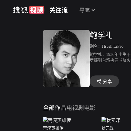
导航
鲍学礼
别名：
Hsueh LiPao
鲍学礼，1936年出
罗臻到台湾执导《烽火
汉》、《大刀王五》等
分享
全部作品
电视剧
电影
荒漠英雄传
状元媒