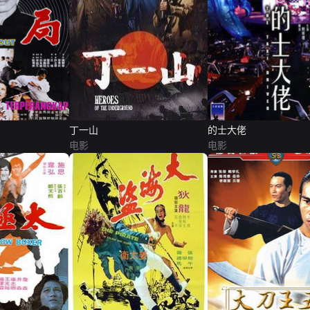
丁一山
的士大佬
电影
电影