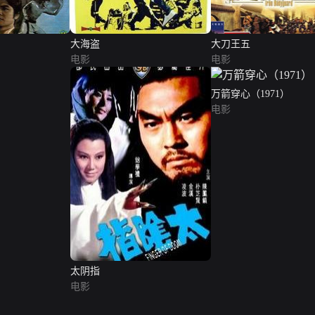
大海盗
大刀王五
电影
电影
万箭穿心（1971）
电影
太阴指
电影