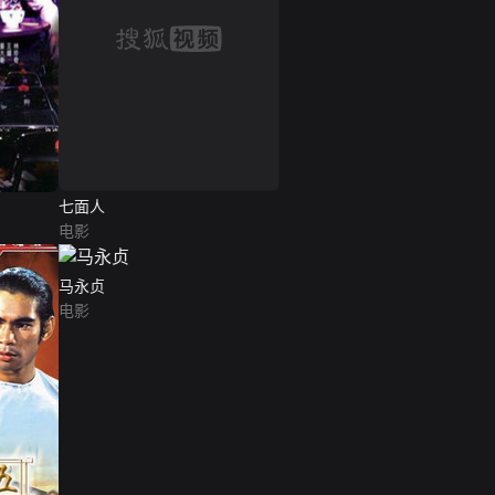
七面人
电影
马永贞
电影