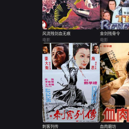
风流残剑血无痕
金剑残骨令
电影
电影
刺客列传
血肉磨坊