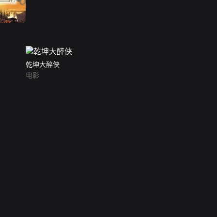
乾坤大醉侠
电影