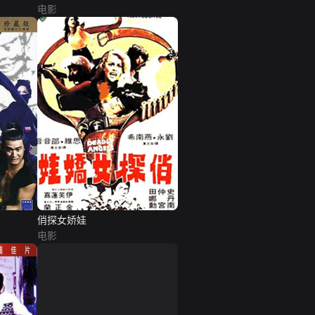
电影
俏探女娇娃
电影