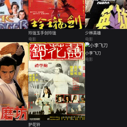
玲珑玉手剑玲珑
少林英雄
电影
电影
小李飞刀
电影
护花铃