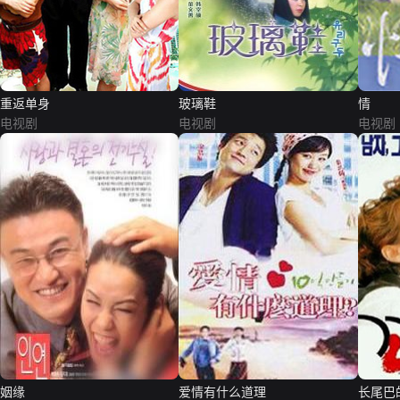
重返单身
玻璃鞋
情
电视剧
电视剧
电视剧
姻缘
爱情有什么道理
长尾巴