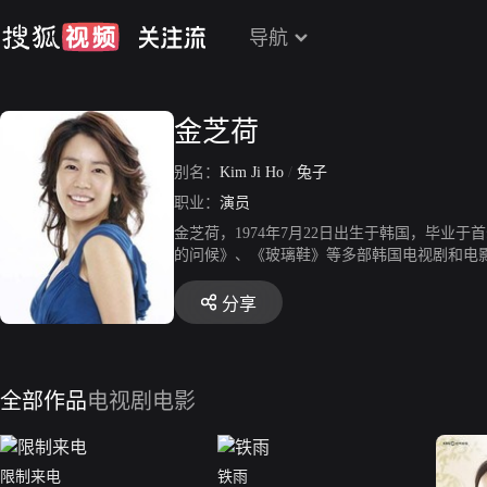
导航
金芝荷
别名：
Kim Ji Ho
/
兔子
职业：
演员
金芝荷，1974年7月22日出生于韩国，毕业
的问候》、《玻璃鞋》等多部韩国电视剧和电
分享
全部作品
电视剧
电影
限制来电
铁雨