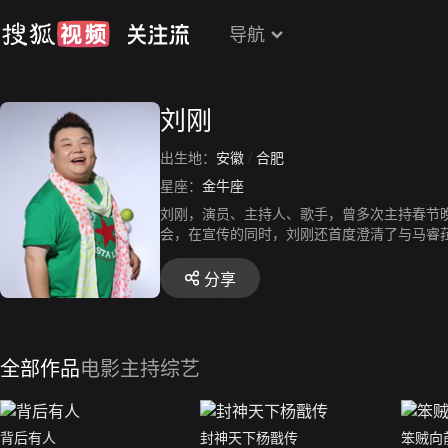
导航
刘刚
出生地：
安徽
/
合肥
星座：
金牛座
刘刚，演员、主持人、歌手，曾多次主持春节晚会
会，在宣传的同时，刘刚还首度澄清了与马睿
分享
全部作品
电影
主持综艺
背后有人
封神天下杨戬传
笨贼向