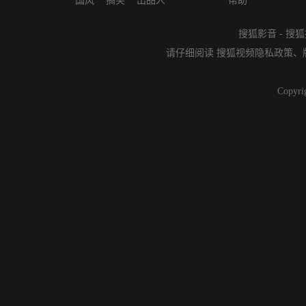
国风
搞笑
出品人
帮助
搜狐影音
-
搜狐
请仔细阅读
搜狐视频隐私政策
、
Copyri