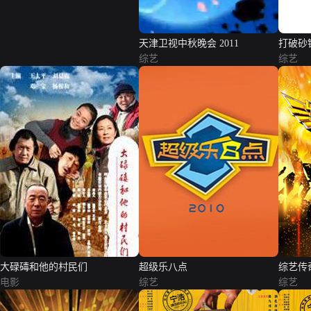
天津卫视中秋晚会 2011
打破砂
综艺
综艺
大碌碡和他的村民们
超级乐八点
综艺传
电影
综艺
综艺