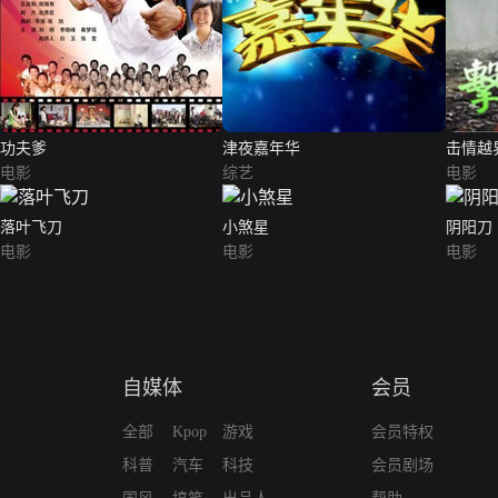
功夫爹
津夜嘉年华
击情越
电影
综艺
电影
落叶飞刀
小煞星
阴阳刀
电影
电影
电影
自媒体
会员
全部
Kpop
游戏
会员特权
科普
汽车
科技
会员剧场