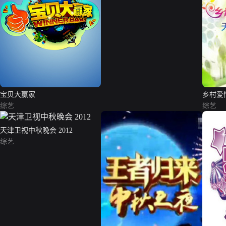
宝贝大赢家
乡村爱
综艺
综艺
天津卫视中秋晚会 2012
综艺