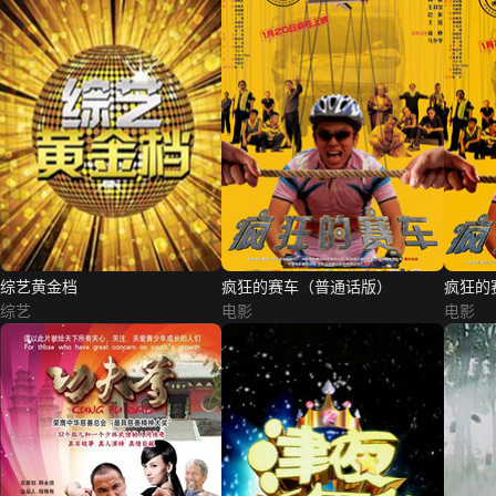
综艺黄金档
疯狂的赛车（普通话版）
疯狂的
综艺
电影
电影