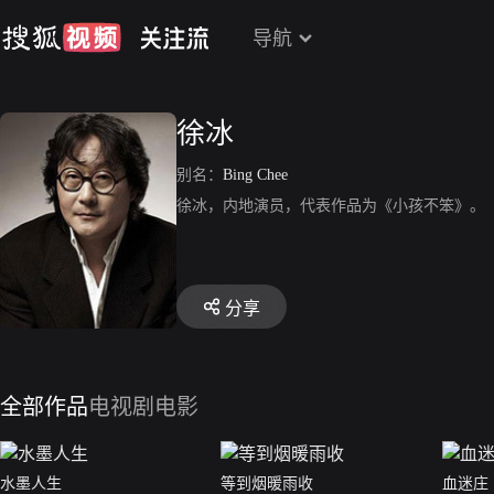
导航
徐冰
别名：
Bing Chee
徐冰，内地演员，代表作品为《小孩不笨》。
分享
全部作品
电视剧
电影
水墨人生
等到烟暖雨收
血迷庄