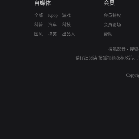
自媒体
会员
全部
Kpop
游戏
会员特权
科普
汽车
科技
会员剧场
国风
搞笑
出品人
帮助
搜狐影音
-
搜狐
请仔细阅读
搜狐视频隐私政策
、
Copyri