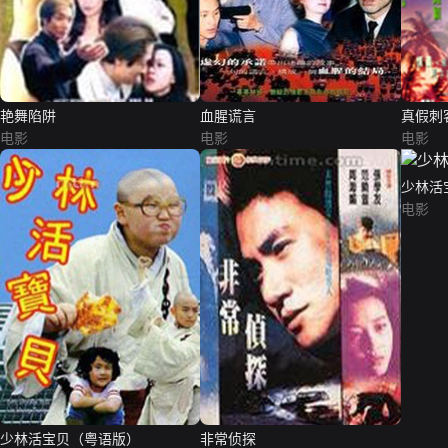
艳舞陷阱
血腥谎言
真假刺
电影
电影
电影
少林活
电影
少林活宝贝（粤语版）
非常侦探