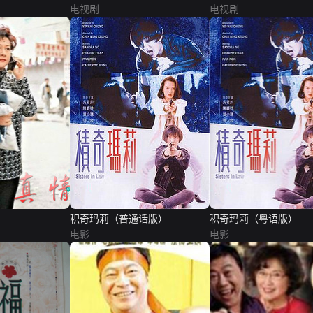
电视剧
电视剧
积奇玛莉（普通话版）
积奇玛莉（粤语版）
电影
电影