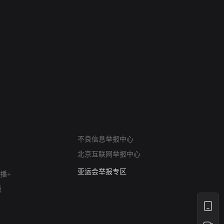
网络暴力有害信息举报
12318 文化市场举报
不良信息举报中心
算法推荐专项举报
北京互联网举报中心
亚运会举报专区
涉历史虚无举报
播+
网络谣言信息专项
版
涉政举报入口
涉未成年人举报
清朗自媒体乱象举报