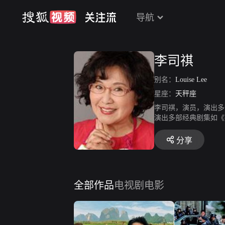
导航
李司祺
别名：
Louise Lee
星座：
天秤座
李司祺，演员，演出多
演出多部经典剧集如《
分享
全部作品
电视剧
电影