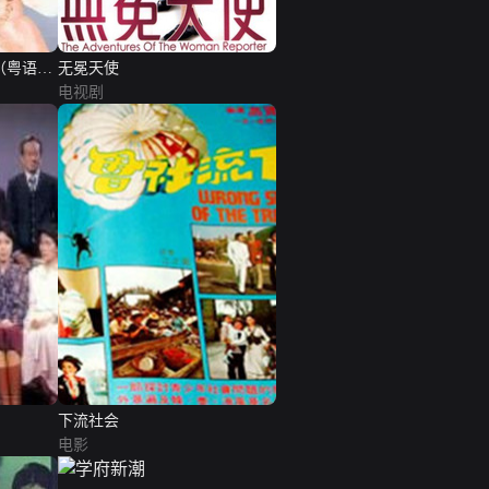
（粤语
无冕天使
电视剧
下流社会
电影