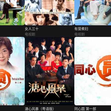
女人三十
有营煮妇
电视剧
电视剧
溏心风暴（粤语版）
同心圆 第一部