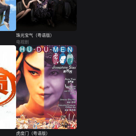
珠光宝气（粤语版）
电视剧
虎度门（粤语版）