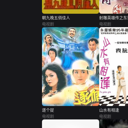
朝九晚五俏佳人
射雕英雄传之东
电视剧
话）
电视剧
逐个捉
山水有相逢
电视剧
电视剧