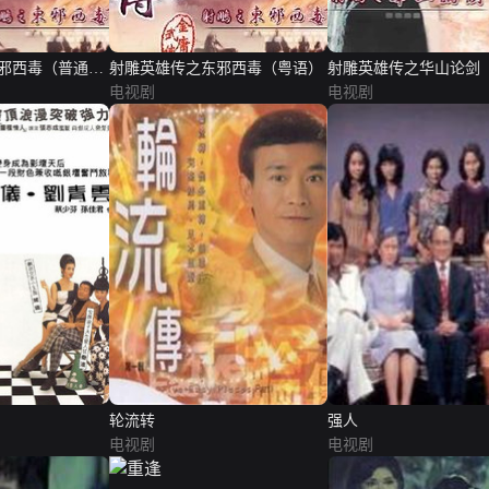
邪西毒（普通
射雕英雄传之东邪西毒（粤语）
射雕英雄传之华山论剑
电视剧
版）
电视剧
轮流转
强人
电视剧
电视剧