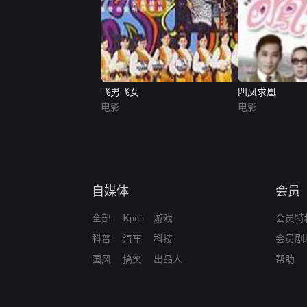
飞男飞女
四凤求凰
电影
电影
自媒体
会员
全部
Kpop
游戏
会员特
科普
汽车
科技
会员剧
国风
搞笑
出品人
帮助