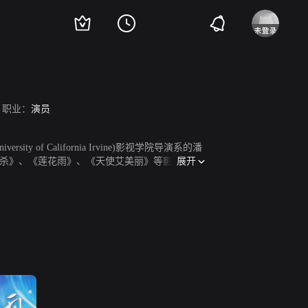
职业：
演员
 California Irvine)影视学院导演系的潘
展开
杀》、《莲花雨》、《天使艾美丽》等影视作
音乐出自其手。主演的电视剧《鹰巢之预备警官》
部影视作品，演戏制片两不误。