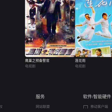
鹰巢之预备警官
莲花雨
电视剧
电视剧
服务
软件/智能硬件
权
网站联盟
移动客户端