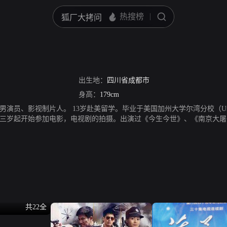
出生地：
四川省成都市
身高：
179cm
、影视制片人。 13岁赴美留学。毕业于美国加州大学尔湾分校（University of
三岁起开始参加电影，电视剧的拍摄。出演过《今生今世》、《南京大屠
他的音乐作品曾在国外多次演出，大受好评。《莲花雨》中就有多首原创
金档播出后引来不少关注。毕业后决定回国发展，以制片人的身份创作了多
共22全