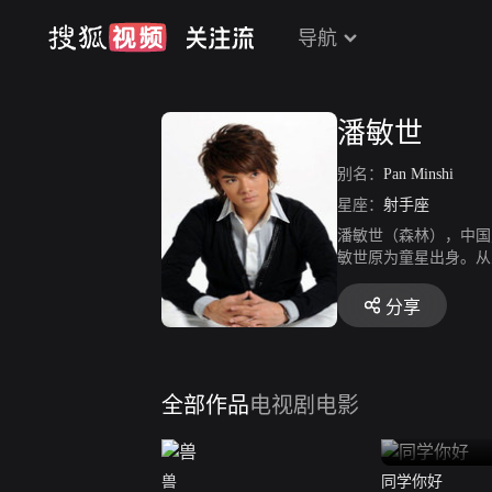
导航
潘敏世
别名：
Pan Minshi
星座：
射手座
潘敏世（森林），中国男演员
敏世原为童星出身。从
品。 同时热爱音乐，
于2011年在央视黄
分享
全部作品
电视剧
电影
兽
同学你好