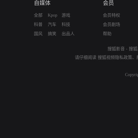
自媒体
会员
全部
Kpop
游戏
会员特权
科普
汽车
科技
会员剧场
国风
搞笑
出品人
帮助
搜狐影音
-
搜狐
请仔细阅读
搜狐视频隐私政策
、
Copyri