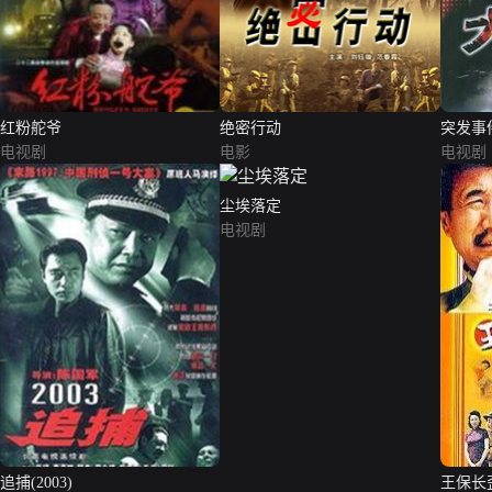
红粉舵爷
绝密行动
突发事
电视剧
电影
电视剧
尘埃落定
电视剧
追捕(2003)
王保长