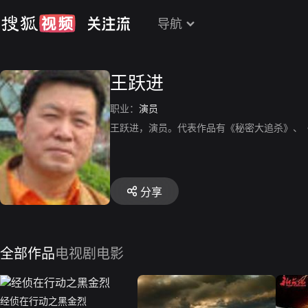
导航
王跃进
职业：
演员
王跃进，演员。代表作品有《秘密大追杀》、
分享
全部作品
电视剧
电影
经侦在行动之黑金烈