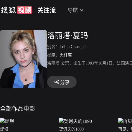
导航
洛丽塔·夏玛
别名：
Lolita Chammah
星座：
天秤座
洛丽塔·夏玛，出生于1983年10月1日，法
分享
全部作品
电影
堤坝
契诃夫的1890
再见，