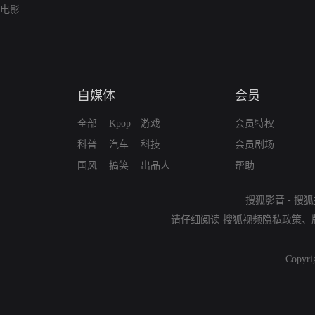
电影
自媒体
会员
全部
Kpop
游戏
会员特权
科普
汽车
科技
会员剧场
国风
搞笑
出品人
帮助
搜狐影音
-
搜狐
请仔细阅读
搜狐视频隐私政策
、
Copyri