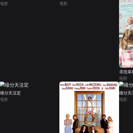
电影
电影
寻找幸
电影
缘分天注定
缘分天
电影
电影