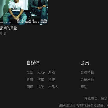
指间的重量
电影
自媒体
会员
全部
Kpop
游戏
会员特权
科普
汽车
科技
会员剧场
国风
搞笑
出品人
帮助
搜狐影音
-
搜狐
请仔细阅读
搜狐视频隐私政策
、