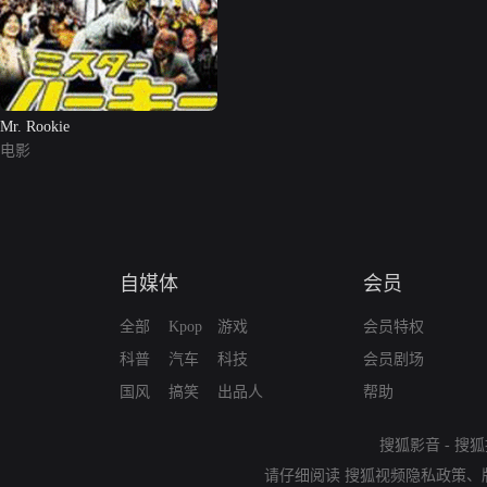
Mr. Rookie
电影
自媒体
会员
全部
Kpop
游戏
会员特权
科普
汽车
科技
会员剧场
国风
搞笑
出品人
帮助
搜狐影音
-
搜狐
请仔细阅读
搜狐视频隐私政策
、