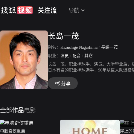
导航
长岛一茂
别名：
Kazushige Nagashima
/
長嶋一茂
职业：
演员
/
配音
/
其它
长岛一茂，职业棒球手、演员。大学毕业后，
日本有名的职业棒球选手，96年从巨人队退役
最佳新人奖及报知映画最佳新人奖，此后又出
分享
全部作品
电影
电脑奇侠重启
崖上的