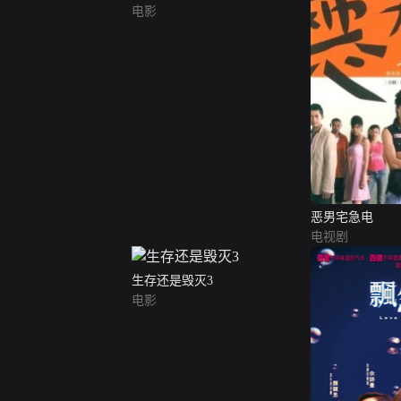
电影
恶男宅急电
电视剧
生存还是毁灭3
电影