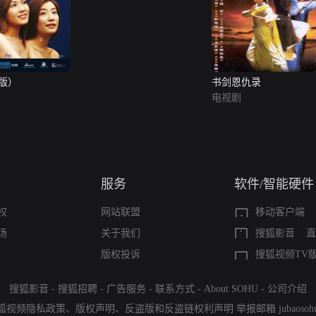
版）
书剑恩仇录
电视剧
服务
软件/智能硬件
权
网站联盟
移动客户端
场
关于我们
搜狐影音
直
版权投诉
搜狐视频TV
搜狐影音
-
搜狐招聘
-
广告服务
-
联系方式
-
About SOHU
-
公司介绍
狐视频隐私政策
、
版权声明
、
反盗版和反盗链权利声明
举报邮箱
jubaoso