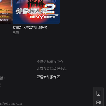
特警新人类2之机动任务
电影
网络暴力有害信息举报
不良信息举报中心
12318 文化市场举报
北京互联网举报中心
算法推荐专项举报
亚运会举报专区
播+
涉历史虚无举报
版
网络谣言信息专项
涉政举报入口
涉未成年人举报
hu@sohu-inc.com