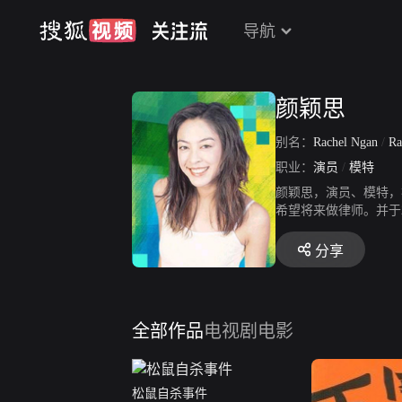
导航
颜颖思
别名：
Rachel Ngan
/
Ra
职业：
演员
/
模特
颜颖思，演员、模特，
希望将来做律师。并于20
调。
分享
全部作品
电视剧
电影
松鼠自杀事件