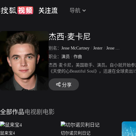
导航
杰西·麦卡尼
别名：
Jesse McCartney
/
Jester
/
Jesse Abraham Arthur McCartney
职业：
演员
/
作曲
杰西·麦卡尼，美国歌手、演员。自小就开始参
《天使的心Beautiful Soul》，迅速在全球
ICRT、 KISS Radio四大电台。
分享
全部作品
电视剧
电影
鼠来宝4
切尔诺贝利日记