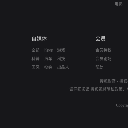
电影
自媒体
会员
全部
Kpop
游戏
会员特权
科普
汽车
科技
会员剧场
国风
搞笑
出品人
帮助
搜狐影音
-
搜狐
请仔细阅读
搜狐视频隐私政策
、
Copyri