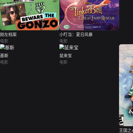
刚左档案
小叮当：夏日风暴
电影
电影
基斯
鼠来宝
电影
电影
王国之