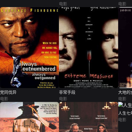
电影
电影
党同伐异
非常手段
大地的
电影
电影
电影
人生七
电影