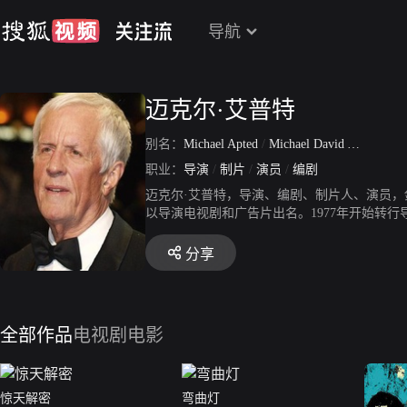
导航
迈克尔·艾普特
别名：
Michael Apted
/
Michael David Apted
/
迈
职业：
导演
/
制片
/
演员
/
编剧
迈克尔·艾普特，导演、编剧、制片人、演员，
以导演电视剧和广告片出名。1977年开始转
名。1988年再以《迷雾森林十八年》入围奥斯卡
分享
全部作品
电视剧
电影
惊天解密
弯曲灯