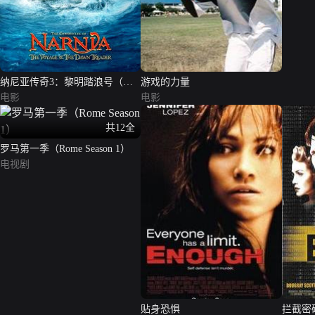
纳尼亚传奇3：黎明踏浪号（英
游戏的力量
语版）
电影
电影
共12全
罗马第一季（Rome Season 1）
电视剧
贴身恐惧
拦截密