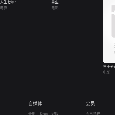
人生七年3
星尘
电影
电影
三十分
电影
自媒体
会员
全部
Kpop
游戏
会员特权