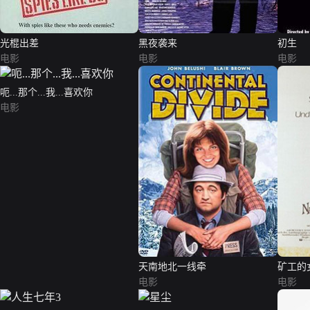
光棍出差
黑夜袭来
初生
电影
电影
电影
呃...那个...我...喜欢你
电影
天南地北一线牵
矿工的
电影
电影