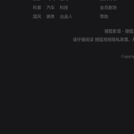
科普
汽车
科技
会员剧场
国风
搞笑
出品人
帮助
搜狐影音
-
搜狐
请仔细阅读
搜狐视频隐私政策
、
Copyri