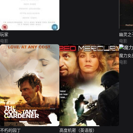
玩家
幽灵之
电影
电影
魔力女
电影
不朽的园丁
高度机密（英语版）