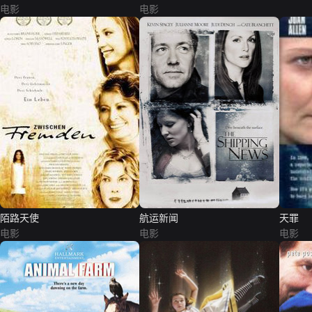
电影
电影
陌路天使
航运新闻
天罪
电影
电影
电影