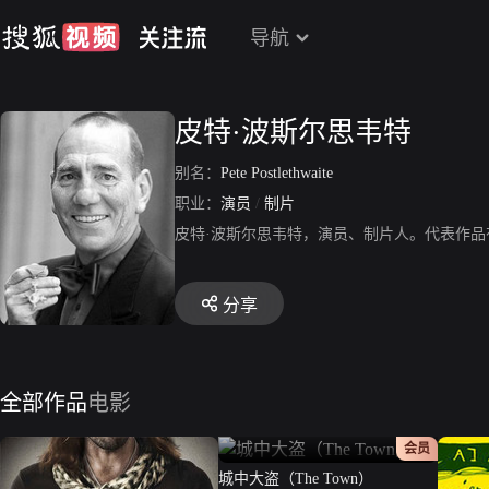
导航
皮特·波斯尔思韦特
别名：
Pete Postlethwaite
职业：
演员
/
制片
皮特·波斯尔思韦特，演员、制片人。代表作
分享
全部作品
电影
正片
会员
城中大盗（The Town）