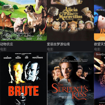
动物农庄
爱丽丝梦游仙境
欲望天
电影
电影
电影