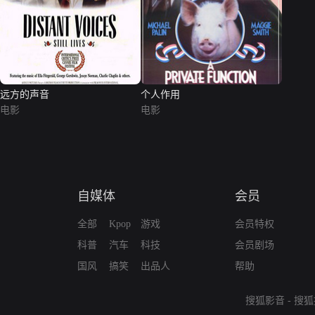
远方的声音
个人作用
电影
电影
自媒体
会员
全部
Kpop
游戏
会员特权
科普
汽车
科技
会员剧场
国风
搞笑
出品人
帮助
搜狐影音
-
搜狐