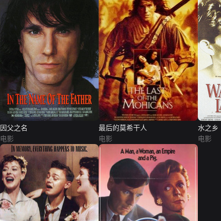
因父之名
最后的莫希干人
水之乡
电影
电影
电影