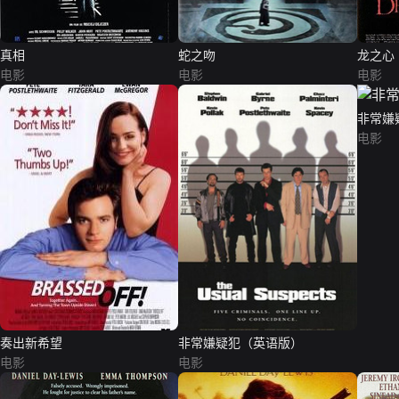
真相
蛇之吻
龙之心
电影
电影
电影
非常嫌
电影
奏出新希望
非常嫌疑犯（英语版）
电影
电影