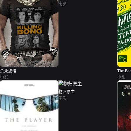
电影
杀死波诺
The Bo
电影
电影
物归原主
电影