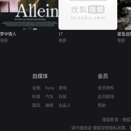
梦中情人
17
紧急迫
电影
电影
电影
自媒体
会员
全部
Kpop
游戏
会员特权
科普
汽车
科技
会员剧场
国风
搞笑
出品人
帮助
搜狐影音
-
搜狐
请仔细阅读
搜狐视频隐私政策
、