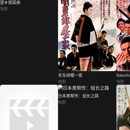
望乡摇篮曲
电影
关东绯樱一家
Bakuchi
电影
电影
日本黑帮传：组长之路
电影