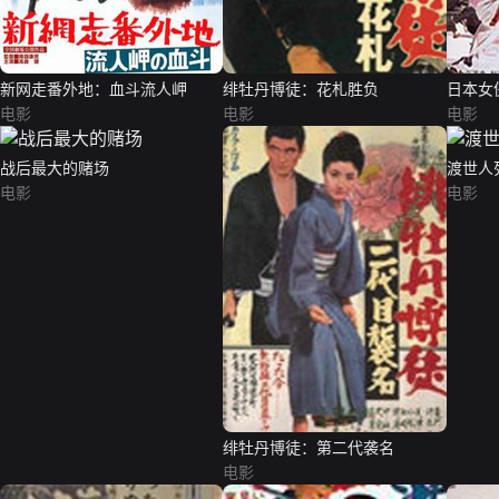
新网走番外地：血斗流人岬
绯牡丹博徒：花札胜负
日本女
电影
电影
电影
战后最大的赌场
渡世人
电影
电影
绯牡丹博徒：第二代袭名
电影