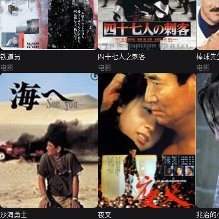
铁道员
四十七人之刺客
棒球先
电影
电影
电影
沙海勇士
夜叉
兆治的