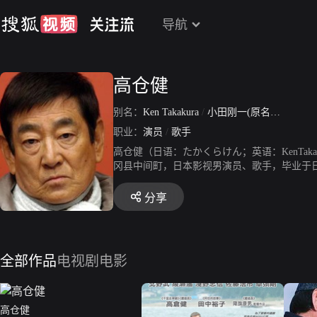
导航
高仓健
别名：
Ken Takakura
/
小田刚一(原名)
/
小田敏
职业：
演员
/
歌手
高仓健（日语：たかくらけん；英语：KenTaka
冈县中间町，日本影视男演员、歌手，毕业于日
961年，主演悬疑电影《恶魔的手球歌》。19
《昭和残侠传》。1970年，凭借电影《游侠
分享
该片被中国观众所认识。1977年，其主演的
旬报奖男主角奖等多个奖项。1980年，主演剧
语》取得了59亿日元的票房成绩。1989年，
情电影《铁道员》取得了20.5亿日元的票房
全部作品
电视剧
电影
秀男主角奖等多个奖项。2001年，主演剧情电
《只为了你》。2014年11月10日，高仓健因
高仓健