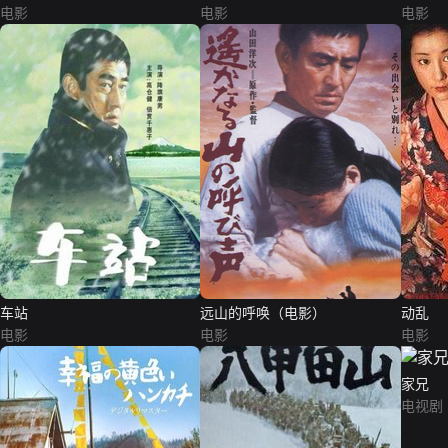
电影
电影
电影
车站
远山的呼唤（电影）
动乱
电影
电影
电影
家兄
电视剧