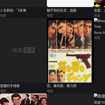
人生剧场：飞车角
触不到的东京：逃脱
恋爱、
电影
电影
电影
Beran M
电影
恶魔的手球歌
花、暴风雨、暴力团
电影
电影
高度70