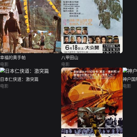
幸福的黄手帕
八甲田山
电影
电影
日本仁侠道：激突篇
神户国
电影
电影