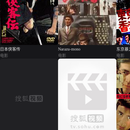
日本侠客传
Narazu-mono
东京暴
电影
电影
电影