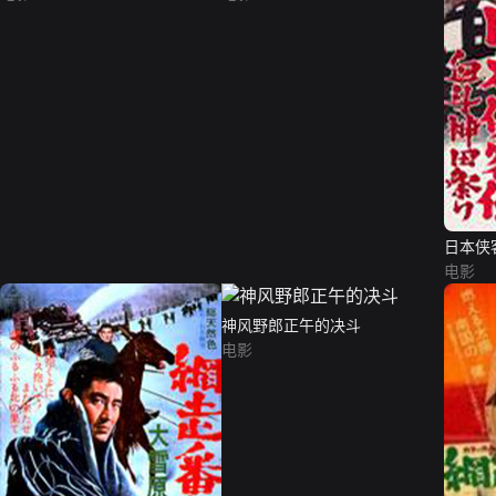
日本侠
电影
神风野郎正午的决斗
电影