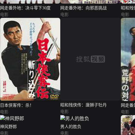
网走番外地：决斗零下30度
网走番外地：向邪恶挑战
昭和残
电影
电影
电影
日本侠客传：杀！
昭和残侠传：唐狮子牡丹
网走番
电影
电影
电影
神风野郎
男人的胜负
电影
电影