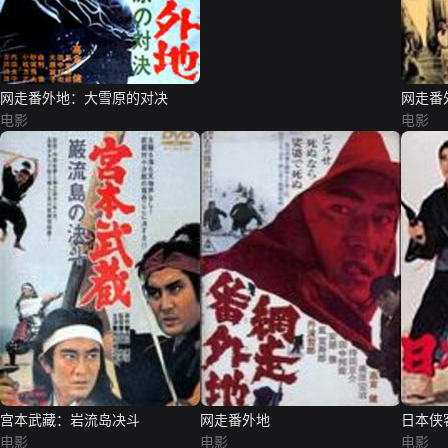
网走番外地：大雪原的对决
网走番
电影
电影
宫本武藏：岩流岛决斗
网走番外地
日本侠
电影
电影
电影