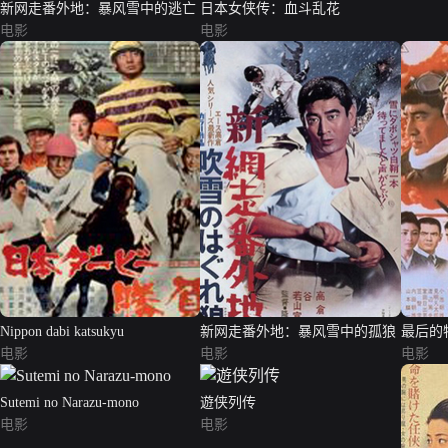
新网走番外地：暴风雪中的逃亡
日本女侠传：血斗乱花
电影
电影
Nippon dabi katsukyu
新网走番外地：暴风雪中的孤狼
最后的
电影
电影
电影
Sutemi no Narazu-mono
遊侠列传
电影
电影