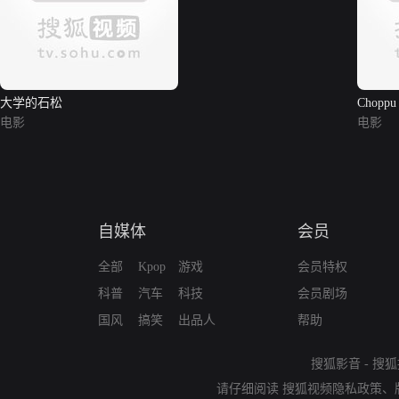
大学的石松
Choppu 
电影
电影
自媒体
会员
全部
Kpop
游戏
会员特权
科普
汽车
科技
会员剧场
国风
搞笑
出品人
帮助
搜狐影音
-
搜狐
请仔细阅读
搜狐视频隐私政策
、