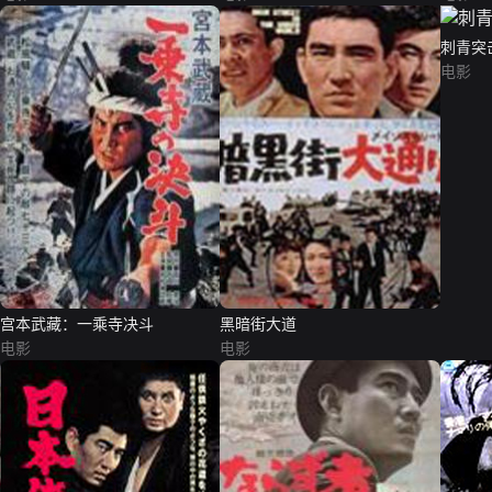
刺青突
电影
宫本武藏：一乘寺决斗
黑暗街大道
电影
电影