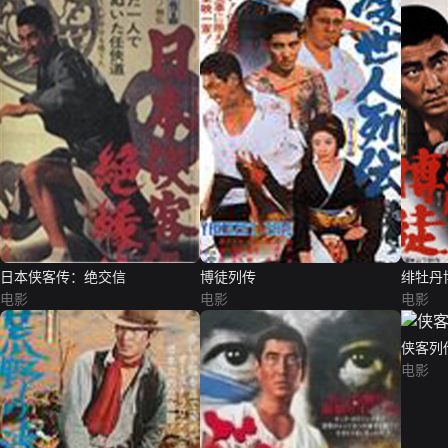
日本侠客传：绝交信
博徒列传
绯牡丹
电影
电影
电影
侠客列
电影