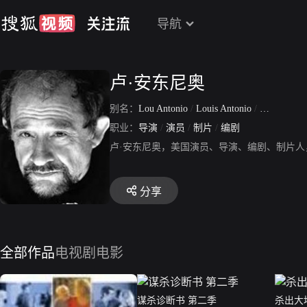
导航
卢·安东尼奥
别名：
Lou Antonio
/
Louis Antonio
/
Theo James
职业：
导演
/
演员
/
制片
/
编剧
卢·安东尼奥，美国演员、导演、编剧、制片
分享
全部作品
电视剧
电影
谋杀诊断书 第二季
杀出大