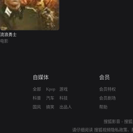
流浪勇士
电影
自媒体
会员
全部
Kpop
游戏
会员特权
科普
汽车
科技
会员剧场
国风
搞笑
出品人
帮助
搜狐影音
-
搜狐
请仔细阅读
搜狐视频隐私政策
、