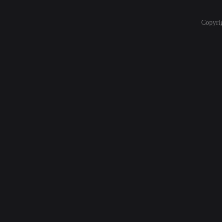
Copyri