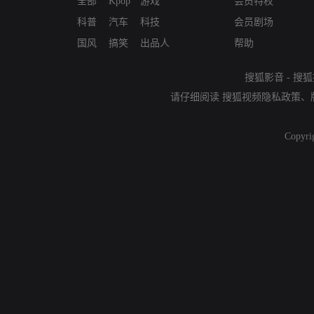
全部
Kpop
游戏
会员特权
科普
汽车
科技
会员剧场
国风
搞笑
出品人
帮助
搜狐影音
-
搜狐
请仔细阅读
搜狐视频隐私政策
、
Copyri