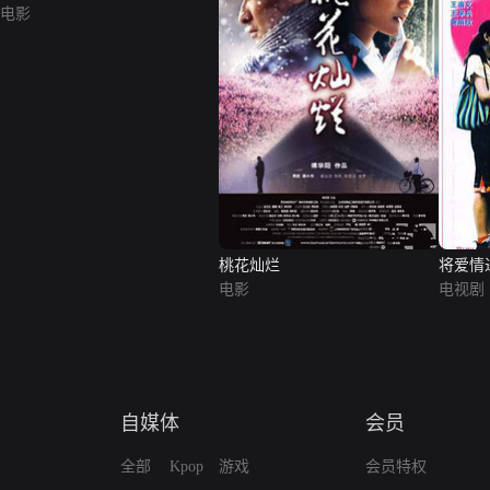
电影
桃花灿烂
将爱情
电影
电视剧
自媒体
会员
全部
Kpop
游戏
会员特权