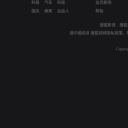
科普
汽车
科技
会员剧场
国风
搞笑
出品人
帮助
搜狐影音
-
搜狐
请仔细阅读
搜狐视频隐私政策
、
Copyri