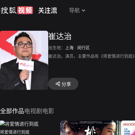
导航
崔达治
出生地：
上海
/
闵行区
崔达治，演员，主要作品有《将爱情进行到底
分享
全部作品
电视剧
电影
将爱情进行到底