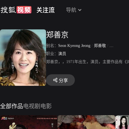
导航
郑善京
别名：
Seon Kyeong Jeong
/
郑善敬
/
Sun Kyung 
职业：
演员
郑善京，，1971年出生，演员，主要作品有
分享
全部作品
电视剧
电影