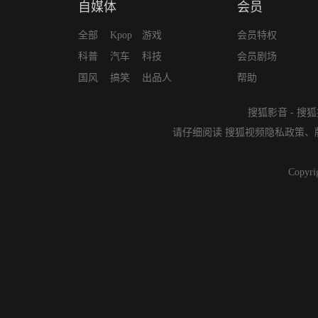
自媒体
会员
全部
Kpop
游戏
会员特权
科普
汽车
科技
会员剧场
国风
搞笑
出品人
帮助
搜狐影音
-
搜狐
请仔细阅读
搜狐视频隐私政策
、
Copyri