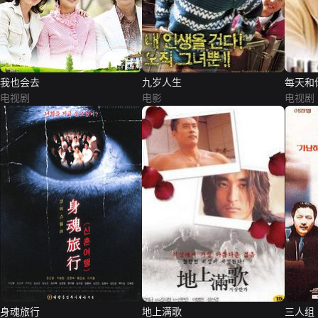
我也会去
九岁人生
每天和
电视剧
电影
电视剧
身魂旅行
地上满歌
三人组