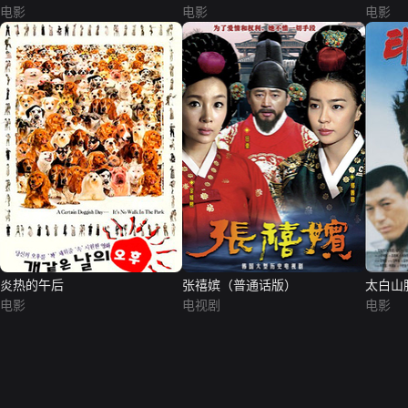
电影
电影
电影
炎热的午后
张禧嫔（普通话版）
太白山
电影
电视剧
电影