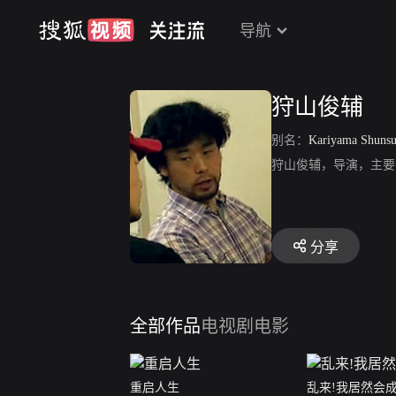
导航
狩山俊辅
别名：
Kariyama Shuns
狩山俊辅，导演，主要
分享
全部作品
电视剧
电影
重启人生
乱来!我居然会