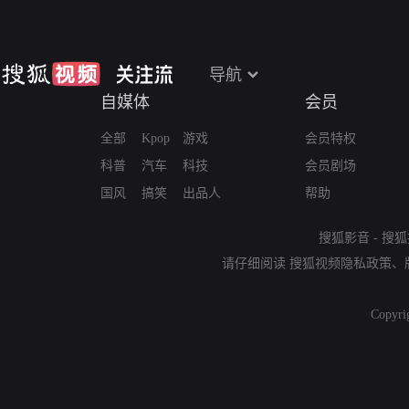
导航
自媒体
会员
全部
Kpop
游戏
会员特权
科普
汽车
科技
会员剧场
国风
搞笑
出品人
帮助
搜狐影音
-
搜狐
请仔细阅读
搜狐视频隐私政策
、
Copyri