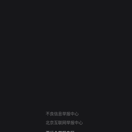
网络暴力有害信息举报
不良信息举报中心
12318 文化市场举报
北京互联网举报中心
算法推荐专项举报