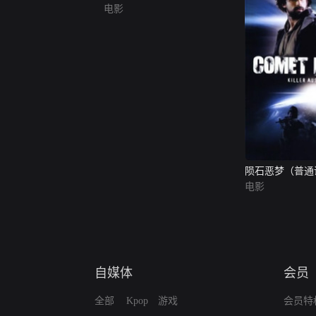
电影
陨石恶梦（普通
电影
自媒体
会员
全部
Kpop
游戏
会员特