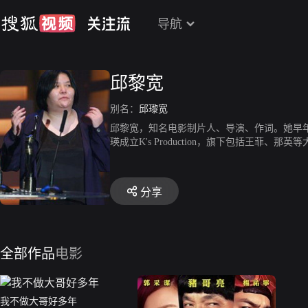
导航
邱黎宽
别名：
邱瓈宽
邱黎宽，知名电影制片人、导演、作词。她早
瑛成立K's Production，旗下包括王
生一对》、《父子》等。
分享
全部作品
电影
我不做大哥好多年