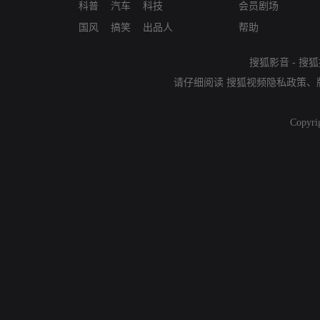
科普
汽车
科技
会员剧场
国风
搞笑
出品人
帮助
搜狐影音
-
搜狐
请仔细阅读
搜狐视频隐私政策
、
Copyri