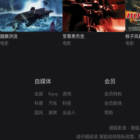
猖獗洪流
至尊黑杰克
核子风
电影
电影
电影
自媒体
会员
全部
Kpop
游戏
会员特权
科普
汽车
科技
会员剧场
国风
搞笑
出品人
帮助
搜狐影音
-
搜狐
请仔细阅读
搜狐视频隐私政策
、