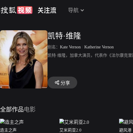
导航
凯特·维隆
别名：
Kate Vernon
/
Katherine Vernon
凯特·维隆，加拿大演员，代表作《法尔康克
分享
全部作品
电影
造主之声
艾米莉亚2.0
避风港