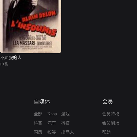
不屈服的人
电影
自媒体
会员
全部
Kpop
游戏
会员特权
科普
汽车
科技
会员剧场
国风
搞笑
出品人
帮助