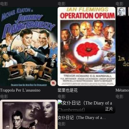
电影
电影
电影
Trappola Per L'assassino
罂栗也是花
Métamor
电影
电影
电影
正片
女仆日记（The Diary of a
Chambermaid）
电影