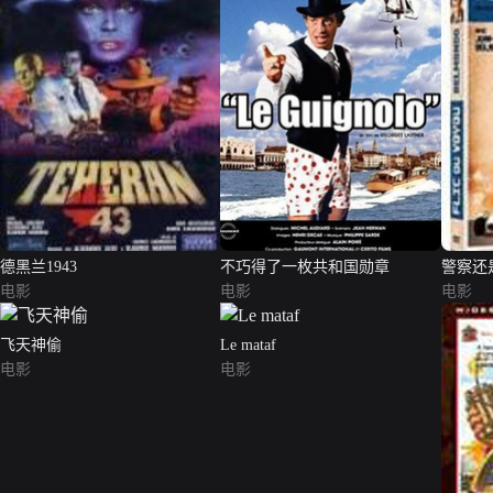
德黑兰1943
不巧得了一枚共和国勋章
警察还
电影
电影
电影
飞天神偷
Le mataf
电影
电影