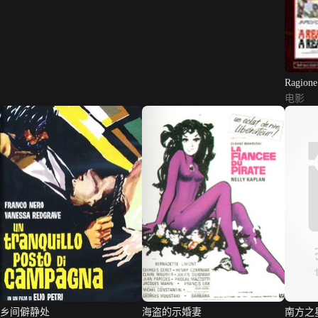
Ragione 
mori...
电影
乡间僻静处
海盗的示婚妻
南方之