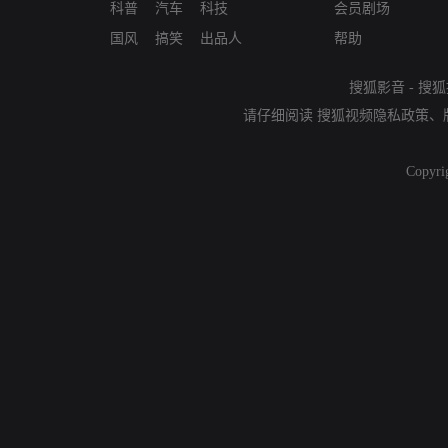
科普
汽车
科技
会员剧场
国风
搞笑
出品人
帮助
搜狐影音
-
搜狐
请仔细阅读
搜狐视频隐私政策
、
Copyri