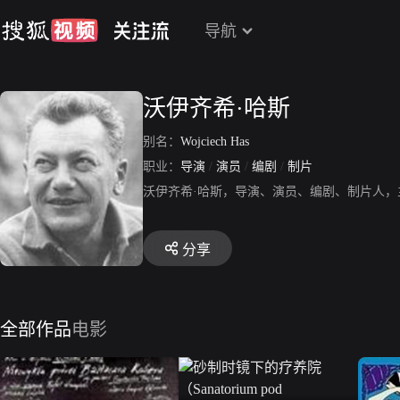
导航
沃伊齐希·哈斯
别名：
Wojciech Has
职业：
导演
/
演员
/
编剧
/
制片
沃伊齐希·哈斯，导演、演员、编剧、制片人
分享
全部作品
电影