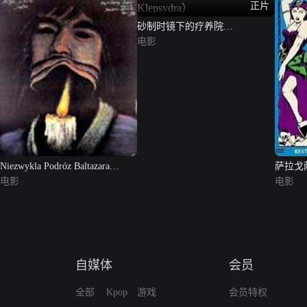
正片
砂制时镜下的疗养院
（Sanatorium pod Klepsydra）
电影
Niezwykla Podróz Baltazara
萨拉戈
Kobera
电影
电影
自媒体
会员
全部
Kpop
游戏
会员特权