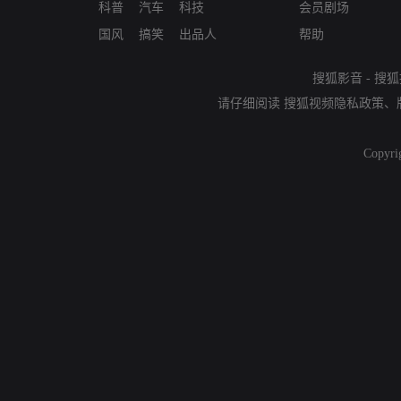
科普
汽车
科技
会员剧场
国风
搞笑
出品人
帮助
搜狐影音
-
搜狐
请仔细阅读
搜狐视频隐私政策
、
Copyri