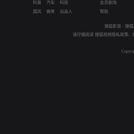
科普
汽车
科技
会员剧场
国风
搞笑
出品人
帮助
搜狐影音
-
搜狐
请仔细阅读
搜狐视频隐私政策
、
Copyri