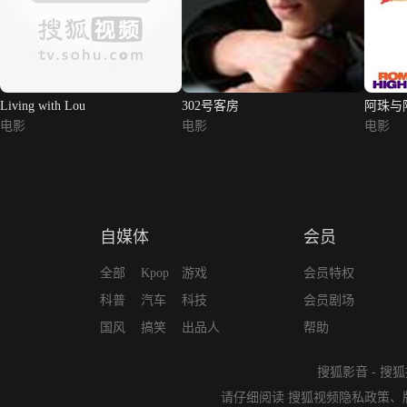
Living with Lou
302号客房
阿珠与
电影
电影
电影
自媒体
会员
全部
Kpop
游戏
会员特权
科普
汽车
科技
会员剧场
国风
搞笑
出品人
帮助
搜狐影音
-
搜狐
请仔细阅读
搜狐视频隐私政策
、