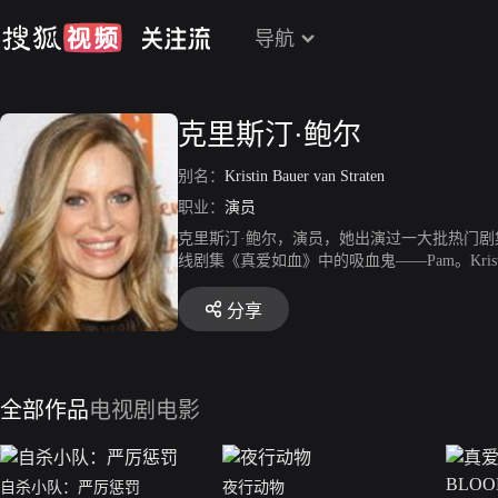
导航
克里斯汀·鲍尔
别名：
Kristin Bauer van Straten
职业：
演员
克里斯汀·鲍尔，演员，她出演过一大批热门剧集
线剧集《真爱如血》中的吸血鬼——Pam。Kr
《识骨寻踪》、《绝望主妇》等。
分享
全部作品
电视剧
电影
自杀小队：严厉惩罚
夜行动物